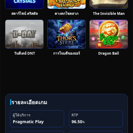
สตาร์ไชน์ คริสตัล
คางคกโชคลาภ
The Invisible Man
วันดีเดย์ DNT
การโจมตีของธอร์
Dragon Ball
รายละเอียดเกม
ผู้ให้บริการ
RTP
Pragmatic Play
96.50
%