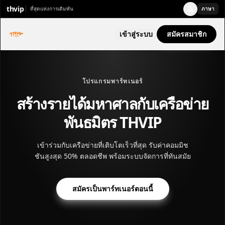
thvip
ที่สุดแห่งการเดิมพัน
ภาษา
เข้าสู่ระบบ
สมัครสมาชิก
โปรแกรมพาร์ทเนอร์
สร้างรายได้มหาศาลกับเครือข่าย
พันธมิตร THVIP
เข้าร่วมกับเครือข่ายที่เติบโตเร็วที่สุด รับค่าคอมมิช
ชันสูงสุด 50% ตลอดชีพ พร้อมระบบจัดการที่ทันสมัย
สมัครเป็นพาร์ทเนอร์ตอนนี้