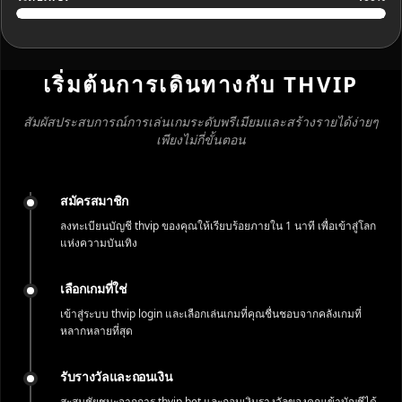
เริ่มต้นการเดินทางกับ THVIP
สัมผัสประสบการณ์การเล่นเกมระดับพรีเมียมและสร้างรายได้ง่ายๆ
เพียงไม่กี่ขั้นตอน
สมัครสมาชิก
ลงทะเบียนบัญชี thvip ของคุณให้เรียบร้อยภายใน 1 นาที เพื่อเข้าสู่โลก
แห่งความบันเทิง
เลือกเกมที่ใช่
เข้าสู่ระบบ thvip login และเลือกเล่นเกมที่คุณชื่นชอบจากคลังเกมที่
หลากหลายที่สุด
รับรางวัลและถอนเงิน
สะสมชัยชนะจากการ thvip bet และถอนเงินรางวัลของคุณเข้าบัญชีได้