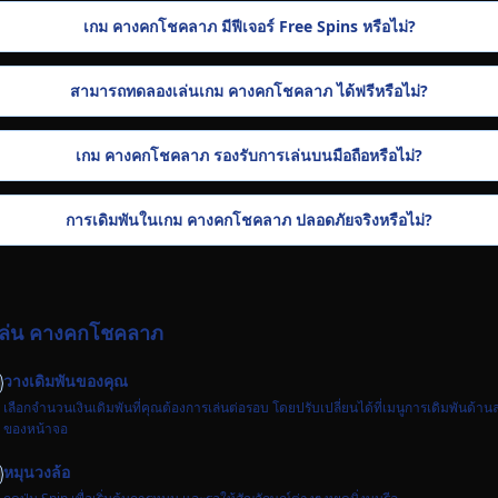
เกม คางคกโชคลาภ มีฟีเจอร์ Free Spins หรือไม่?
สามารถทดลองเล่นเกม คางคกโชคลาภ ได้ฟรีหรือไม่?
เกม คางคกโชคลาภ รองรับการเล่นบนมือถือหรือไม่?
การเดิมพันในเกม คางคกโชคลาภ ปลอดภัยจริงหรือไม่?
ีเล่น คางคกโชคลาภ
วางเดิมพันของคุณ
เลือกจำนวนเงินเดิมพันที่คุณต้องการเล่นต่อรอบ โดยปรับเปลี่ยนได้ที่เมนูการเดิมพันด้านล
ของหน้าจอ
หมุนวงล้อ