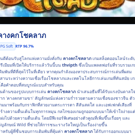
▶
คางคกโชคลาภ
PG Soft
RTP 96.7%
ินดีต้อนรับสู่โลกแห่งความมั่งคั่งกับ
คางคกโชคลาภ
เกมสล็อตออนไลน์ระดั
รีเมียมที่เปิดให้บริการแล้ววันนี้บน
thvipth
ซึ่งเป็นแพลตฟอร์มที่รวบรวมเก
ดิมพันที่ดีที่สุดไว้ในที่เดียว หากคุณกำลังมองหาประสบการณ์การเล่นที่ผสม
สานระหว่างความเชื่อเรื่องโชคลาภและเทคโนโลยีการเล่นเกมที่ทันสมัย เ
ี้คือคำตอบที่สมบูรณ์แบบสำหรับคุณ
นด้านของรูปแบบการเล่น
คางคกโชคลาภ
นำเสนอธีมที่ได้รับแรงบันดาลใ
าก 'คางคกสามขา' สัญลักษณ์แห่งความร่ำรวยตามความเชื่อของชาวจีน ตัว
กมมาพร้อมกับกราฟิกที่สวยงามตระการตา สีสันสดใส และเอฟเฟกต์เสียงที่
ร้างความตื่นเต้นในทุกการหมุน กลไกของเกมถูกออกแบบมาให้เข้าใจง่ายแต
ฝงไปด้วยความตื่นเต้น โดยมีฟีเจอร์พิเศษอย่างตัวคูณที่เพิ่มขึ้นเรื่อยๆ และ
ัญลักษณ์ Wild ที่ช่วยให้การชนะรางวัลใหญ่เป็นเรื่องง่ายขึ้น
ำหรับผู้ที่ชื่นชอบการเดิมพันที่คุ้มค่า
คางคกโชคลาภ
ได้รับการออกแบบมา