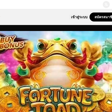
p
ที่สุดแห่งการเดิมพัน
เข้าสู่ระบบ
สมัครสมาช