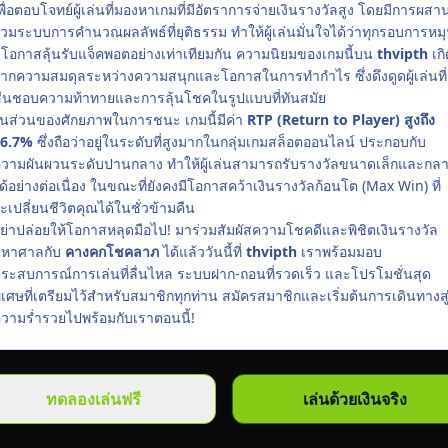
พื่อตอบโจทย์ผู้เล่นที่มองหาเกมที่มีอัตราการจ่ายเงินรางวัลสูง โดยมีการผสา
วมระบบการคำนวณผลลัพธ์ที่ยุติธรรม ทำให้ผู้เล่นมั่นใจได้ว่าทุกรอบการหม
ีโอกาสลุ้นรับแจ็คพอตอย่างเท่าเทียมกัน ความนิยมของเกมนี้บน
thvipth
เกิ
ากความสมดุลระหว่างความสนุกและโอกาสในการทำกำไร ซึ่งดึงดูดผู้เล่นที่
ื่นชอบความท้าทายและการลุ้นโชคในรูปแบบที่ทันสมัย
นส่วนของศักยภาพในการชนะ เกมนี้มีค่า
RTP (Return to Player) สูงถึง
96.7%
ซึ่งถือว่าอยู่ในระดับที่สูงมากในกลุ่มเกมสล็อตออนไลน์ ประกอบกับ
วามผันผวนระดับปานกลาง ทำให้ผู้เล่นสามารถรับรางวัลขนาดเล็กและกล
ด้อย่างต่อเนื่อง ในขณะที่ยังคงมีโอกาสคว้าเงินรางวัลก้อนโต (Max Win) ที่
ะเปลี่ยนชีวิตคุณได้ในชั่วข้ามคืน
ย่าปล่อยให้โอกาสหลุดมือไป! มาร่วมสัมผัสความโชคดีและพิชิตเงินรางวัล
มหาศาลกับ
คางคกโชคลาภ
ได้แล้ววันนี้ที่
thvipth
เราพร้อมมอบ
ระสบการณ์การเล่นที่ลื่นไหล ระบบฝาก-ถอนที่รวดเร็ว และโปรโมชั่นสุด
ิเศษที่เตรียมไว้สำหรับสมาชิกทุกท่าน สมัครสมาชิกและเริ่มต้นการเดินทางสู
วามร่ำรวยไปพร้อมกับเราตอนนี้!
ทดลองเล่นฟรี
เล่นด้วยเงินจริง