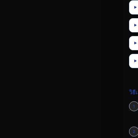
วิธ
1
2