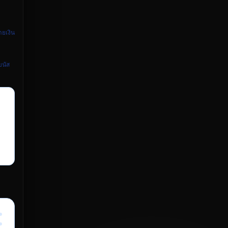
ายเงิน
บนัส