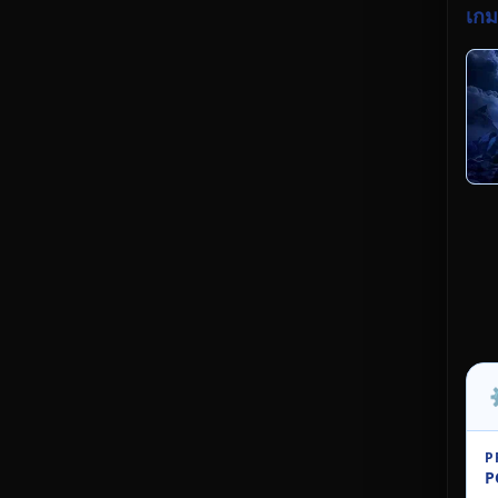
เกมท
P
P