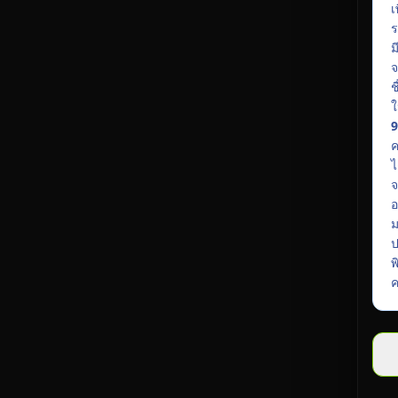
เ
ร
ม
จ
ช
ใ
ค
ไ
จ
อ
ป
พ
ค