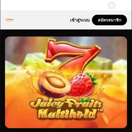
thvip
ที่สุดแห่งการเดิมพัน
ภาษา
เข้าสู่ระบบ
สมัครสมาชิก