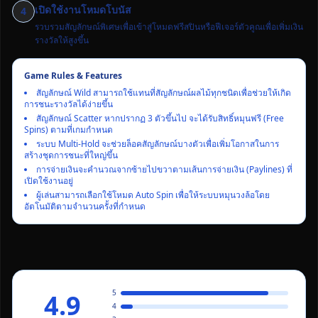
เปิดใช้งานโหมดโบนัส
4
รวบรวมสัญลักษณ์พิเศษเพื่อเข้าสู่โหมดฟรีสปินหรือฟีเจอร์ตัวคูณเพื่อเพิ่มเงิน
รางวัลให้สูงขึ้น
Game Rules & Features
สัญลักษณ์ Wild สามารถใช้แทนที่สัญลักษณ์ผลไม้ทุกชนิดเพื่อช่วยให้เกิด
การชนะรางวัลได้ง่ายขึ้น
สัญลักษณ์ Scatter หากปรากฏ 3 ตัวขึ้นไป จะได้รับสิทธิ์หมุนฟรี (Free
Spins) ตามที่เกมกำหนด
ระบบ Multi-Hold จะช่วยล็อคสัญลักษณ์บางตัวเพื่อเพิ่มโอกาสในการ
สร้างชุดการชนะที่ใหญ่ขึ้น
การจ่ายเงินจะคำนวณจากซ้ายไปขวาตามเส้นการจ่ายเงิน (Paylines) ที่
เปิดใช้งานอยู่
ผู้เล่นสามารถเลือกใช้โหมด Auto Spin เพื่อให้ระบบหมุนวงล้อโดย
อัตโนมัติตามจำนวนครั้งที่กำหนด
5
4.9
4