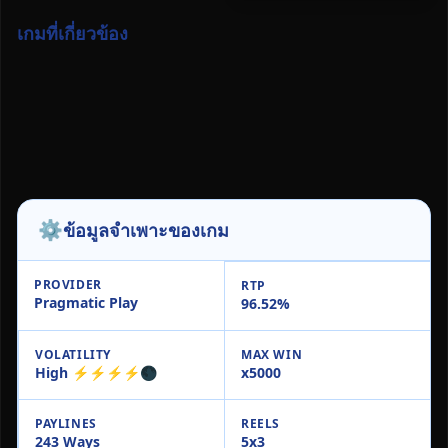
เกมที่เกี่ยวข้อง
⚙️
ข้อมูลจำเพาะของเกม
PROVIDER
RTP
Pragmatic Play
96.52%
VOLATILITY
MAX WIN
High ⚡⚡⚡⚡🌑
x5000
PAYLINES
REELS
243 Ways
5x3