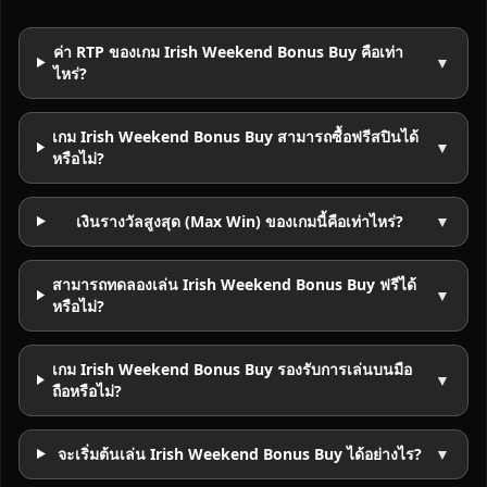
ค่า RTP ของเกม Irish Weekend Bonus Buy คือเท่า
▼
ไหร่?
เกม Irish Weekend Bonus Buy สามารถซื้อฟรีสปินได้
▼
หรือไม่?
เงินรางวัลสูงสุด (Max Win) ของเกมนี้คือเท่าไหร่?
▼
สามารถทดลองเล่น Irish Weekend Bonus Buy ฟรีได้
▼
หรือไม่?
เกม Irish Weekend Bonus Buy รองรับการเล่นบนมือ
▼
ถือหรือไม่?
จะเริ่มต้นเล่น Irish Weekend Bonus Buy ได้อย่างไร?
▼