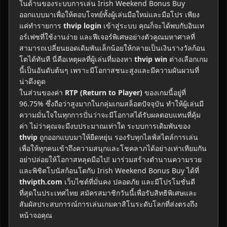
ในด้านของระบบการเล่น Irish Weekend Bonus Buy
ออกแบบมาเพื่อให้ตอบโจทย์ทั้งผู้เล่นมือใหม่และมือโปร เพียง
แค่ทำรายการ
thvip login
เข้าสู่ระบบ คุณก็จะได้พบกับอินเท
อร์เฟซที่ใช้งานง่าย และฟีเจอร์พิเศษอย่างตัวคูณมหาศาลที่
สามารถเปลี่ยนยอดเดิมพันเล็กน้อยให้กลายเป็นเงินรางวัลก้อน
โตได้ทันที นี่คือเหตุผลที่ผู้เล่นที่มองหา
thvip win
ต่างเลือกเกม
นี้เป็นอันดับต้นๆ เพราะมีโอกาสชนะสูงและมีความผันผวนที่
น่าดึงดูด
ในส่วนของค่า
RTP (Return to Player)
ของเกมนี้อยู่ที่
96.75% ซึ่งถือว่าสูงมากในกลุ่มเกมสล็อตปัจจุบัน ทำให้ผู้เล่นมี
ความมั่นใจในทุกการปั่นว่าจะมีโอกาสได้รับผลตอบแทนที่คุ้ม
ค่า ไม่ว่าคุณจะมีงบประมาณเท่าใด ระบบการเดิมพันของ
thvip
ถูกออกแบบมาให้ยืดหยุ่น รองรับทุกไลฟ์สไตล์การเล่น
เพื่อให้ทุกคนเข้าถึงความสนุกและโชคลาภได้อย่างเท่าเทียมกัน
อย่าปล่อยให้โอกาสหลุดมือไป! มาร่วมสร้างตำนานความรวย
และพิชิตโบนัสก้อนโตกับ Irish Weekend Bonus Buy ได้ที่
thvipth.com
เว็บไซต์ที่มั่นคง ปลอดภัย และมีโปรโมชั่นดี
ที่สุดในประเทศไทย สมัครสมาชิกวันนี้เพื่อรับสิทธิพิเศษและ
สัมผัสประสบการณ์การเล่นเกมคาสิโนระดับโลกที่ส่งตรงถึง
หน้าจอคุณ