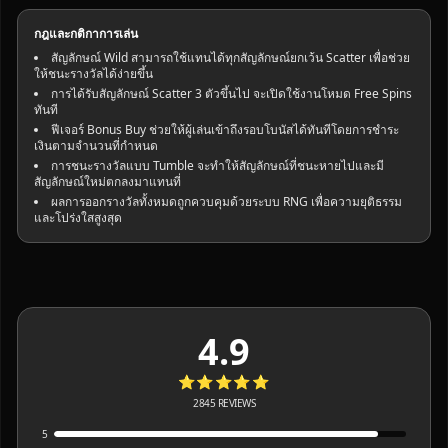
กฎและกติกาการเล่น
สัญลักษณ์ Wild สามารถใช้แทนได้ทุกสัญลักษณ์ยกเว้น Scatter เพื่อช่วย
ให้ชนะรางวัลได้ง่ายขึ้น
การได้รับสัญลักษณ์ Scatter 3 ตัวขึ้นไป จะเปิดใช้งานโหมด Free Spins
ทันที
ฟีเจอร์ Bonus Buy ช่วยให้ผู้เล่นเข้าถึงรอบโบนัสได้ทันทีโดยการชำระ
เงินตามจำนวนที่กำหนด
การชนะรางวัลแบบ Tumble จะทำให้สัญลักษณ์ที่ชนะหายไปและมี
สัญลักษณ์ใหม่ตกลงมาแทนที่
ผลการออกรางวัลทั้งหมดถูกควบคุมด้วยระบบ RNG เพื่อความยุติธรรม
และโปร่งใสสูงสุด
4.9
คะแนนรีวิวจากผู้เล่นจริง
⭐⭐⭐⭐⭐
2845 REVIEWS
5