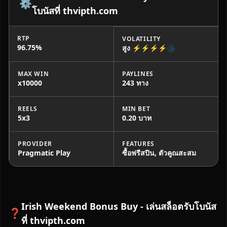
⚙️
โบนัสที่ thvipth.com
RTP
VOLATILITY
96.75%
สูง ⚡⚡⚡⚡🌑
MAX WIN
PAYLINES
x10000
243 ทาง
REELS
MIN BET
5x3
0.20 บาท
PROVIDER
FEATURES
Pragmatic Play
ซื้อฟรีสปิน, ตัวคูณสะสม
Irish Weekend Bonus Buy - เล่นสล็อตรับโบนัส
❓
ที่ thvipth.com