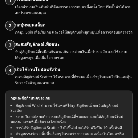
1
เลือกจำนวนเงินเดิมพันที่ต้องการต่อการหมุนหนึ่งครั้ง โดยปรับตั้งค่าได้ตาม
งบประมาณของคุณ
กดปุ่มหมุนสล็อต
2
กดปุ่ม Spin เพื่อเริ่มเกม และรอให้สัญลักษณ์หยุดหมุนเพื่อตรวจสอบผลรางวัล
สะสมสัญลักษณ์เพื่อชนะ
3
จับคู่สัญลักษณ์ที่เหมือนกันตามเส้นการจ่ายเงินเพื่อรับรางวัล และใช้ระบบ
Megaways เพื่อเพิ่มโอกาสชนะ
เปิดใช้งานโบนัสฟรีสปิน
4
สะสมสัญลักษณ์ Scatter ให้ครบตามที่กำหนดเพื่อเข้าสู่โหมดฟรีสปินและลุ้น
รับรางวัลตัวคูณมหาศาล
กฎและข้อกำหนดของเกม
สัญลักษณ์ Wild สามารถใช้แทนที่ได้ทุกสัญลักษณ์ ยกเว้นสัญลักษณ์
Scatter
ระบบ Tumble จะทำการลบสัญลักษณ์ที่ชนะออก และให้สัญลักษณ์ใหม่
ตกลงมาแทนที่เพื่อลุ้นรางวัลต่อเนื่อง
การได้รับสัญลักษณ์ Scatter 3 ตัวขึ้นไป จะได้รับฟรีสปิน 10 ครั้งทันที
ตัวคูณรางวัลจะเพิ่มขึ้นเรื่อยๆ ในระหว่างการชนะต่อเนื่องในโหมดฟรีส