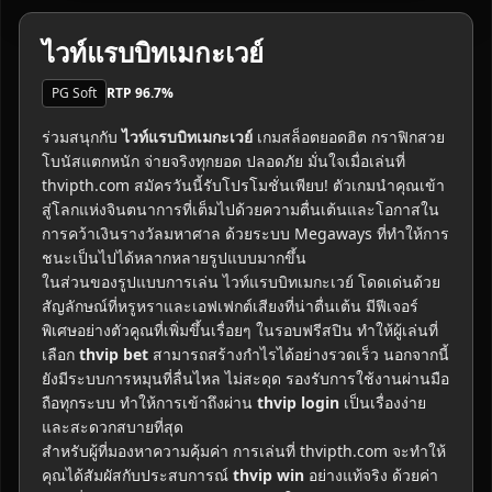
▶
ไวท์แรบบิทเมกะเวย์
PG Soft
RTP 96.7%
ร่วมสนุกกับ
ไวท์แรบบิทเมกะเวย์
เกมสล็อตยอดฮิต กราฟิกสวย
โบนัสแตกหนัก จ่ายจริงทุกยอด ปลอดภัย มั่นใจเมื่อเล่นที่
thvipth.com สมัครวันนี้รับโปรโมชั่นเพียบ! ตัวเกมนำคุณเข้า
สู่โลกแห่งจินตนาการที่เต็มไปด้วยความตื่นเต้นและโอกาสใน
การคว้าเงินรางวัลมหาศาล ด้วยระบบ Megaways ที่ทำให้การ
ชนะเป็นไปได้หลากหลายรูปแบบมากขึ้น
ในส่วนของรูปแบบการเล่น ไวท์แรบบิทเมกะเวย์ โดดเด่นด้วย
สัญลักษณ์ที่หรูหราและเอฟเฟกต์เสียงที่น่าตื่นเต้น มีฟีเจอร์
พิเศษอย่างตัวคูณที่เพิ่มขึ้นเรื่อยๆ ในรอบฟรีสปิน ทำให้ผู้เล่นที่
เลือก
thvip bet
สามารถสร้างกำไรได้อย่างรวดเร็ว นอกจากนี้
ยังมีระบบการหมุนที่ลื่นไหล ไม่สะดุด รองรับการใช้งานผ่านมือ
ถือทุกระบบ ทำให้การเข้าถึงผ่าน
thvip login
เป็นเรื่องง่าย
และสะดวกสบายที่สุด
สำหรับผู้ที่มองหาความคุ้มค่า การเล่นที่ thvipth.com จะทำให้
คุณได้สัมผัสกับประสบการณ์
thvip win
อย่างแท้จริง ด้วยค่า